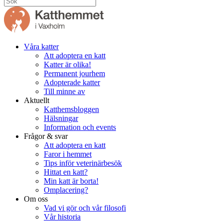
Våra katter
Att adoptera en katt
Katter är olika!
Permanent jourhem
Adopterade katter
Till minne av
Aktuellt
Katthemsbloggen
Hälsningar
Information och events
Frågor & svar
Att adoptera en katt
Faror i hemmet
Tips inför veterinärbesök
Hittat en katt?
Min katt är borta!
Omplacering?
Om oss
Vad vi gör och vår filosofi
Vår historia