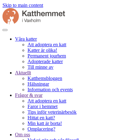
Skip to main content
Våra katter
Att adoptera en katt
Katter är olika!
Permanent jourhem
Adopterade katter
Till minne av
Aktuellt
Katthemsbloggen
Hälsningar
Information och events
Frågor & svar
Att adoptera en katt
Faror i hemmet
Tips inför veterinärbesök
Hittat en katt?
Min katt är borta!
Omplacering?
Om oss