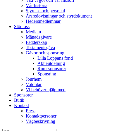
Vad vi gör och vår filosofi
Vår historia
Styrelse och personal
Årsredovisningar och styrdokument
Hedersmedlemmar
Stöd oss
Medlem
Månadsgivare
Fadderskap
Testamentsgåva
Gåvor och sponsring
Lilla Loppans fond
Aktieutdelning
Rumssponsorer
Sponsring
Jourhem
Volontär
Vi behöver hjälp med
Sponsorer
Butik
Kontakt
Press
Kontaktpersoner
Vägbeskrivning