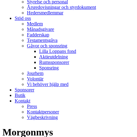
Styrelse och personal
Årsredovisningar och styrdokument
Hedersmedlemmar
Stöd oss
Medlem
Månadsgivare
Fadderskap
Testamentsgåva
Gåvor och sponsring
Lilla Loppans fond
Aktieutdelning
Rumssponsorer
Sponsring
Jourhem
Volontär
Vi behöver hjälp med
Sponsorer
Butik
Kontakt
Press
Kontaktpersoner
Vägbeskrivning
Morgonmys