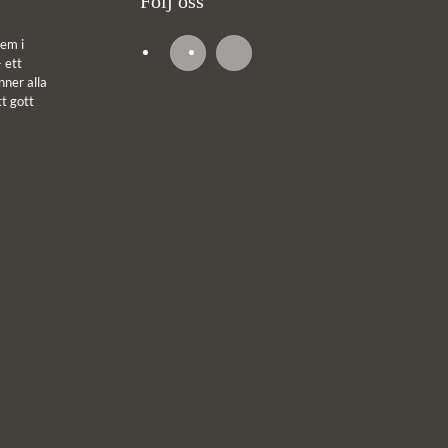
Följ oss
em i
 ett
ner alla
tt gott