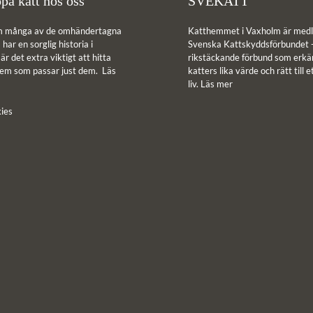
pa katt hos oss
SVEKATT
m många av de omhändertagna
Katthemmet i Vaxholm är medl
har en sorglig historia i
Svenska Kattskyddsförbundet -
r det extra viktigt att hitta
rikstäckande förbund som erkän
hem som passar just dem.
Läs
katters lika värde och rätt till e
liv.
Läs mer
ies