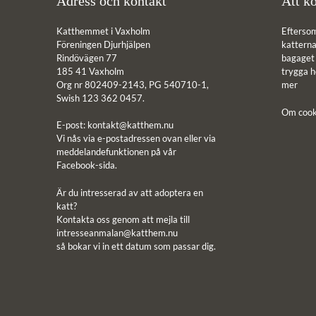
Adress och kontakt
Att kö
Katthemmet i Vaxholm
Efterso
Föreningen Djurhjälpen
katterna 
Rindövägen 77
bagaget ä
185 41 Vaxholm
trygga 
Org nr 802409-2143, PG 540710-1,
mer
Swish 123 362 0457.
Om cook
E-post:
kontakt@katthem.nu
Vi nås via e-postadressen ovan eller via
meddelandefunktionen på vår
Facebook-sida.
Är du intresserad av att adoptera en
katt?
Kontakta oss genom att mejla till
intresseanmalan@katthem.nu
så bokar vi in ett datum som passar dig.