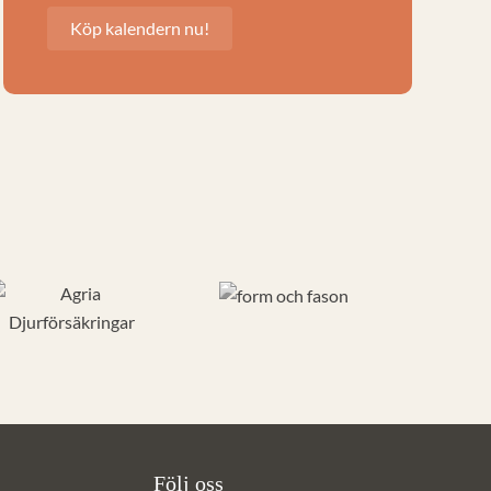
Köp kalendern nu!
Följ oss