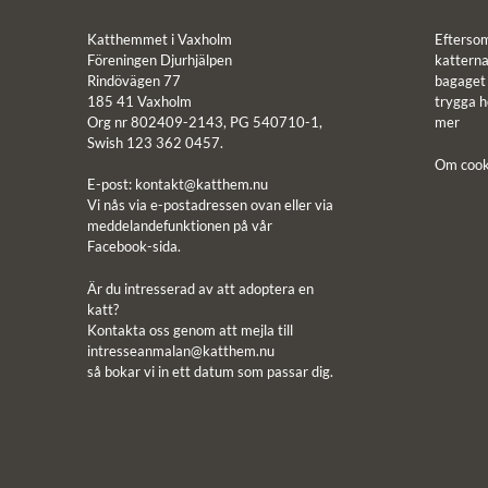
Katthemmet i Vaxholm
Efterso
Föreningen Djurhjälpen
katterna 
Rindövägen 77
bagaget ä
185 41 Vaxholm
trygga 
Org nr 802409-2143, PG 540710-1,
mer
Swish 123 362 0457.
Om cook
E-post:
kontakt@katthem.nu
Vi nås via e-postadressen ovan eller via
meddelandefunktionen på vår
Facebook-sida.
Är du intresserad av att adoptera en
katt?
Kontakta oss genom att mejla till
intresseanmalan@katthem.nu
så bokar vi in ett datum som passar dig.