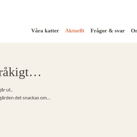
Våra katter
Aktuellt
Frågor & svar
Om
 tråkigt…
år ut..
stgården det snackas om…