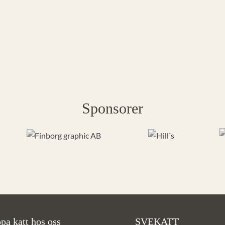
Sponsorer
pa katt hos oss
SVEKATT