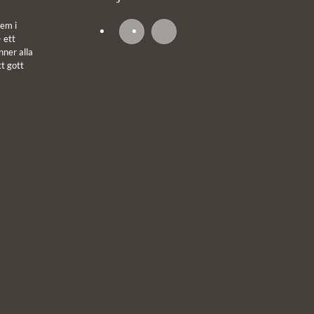
em i
 ett
ner alla
tt gott