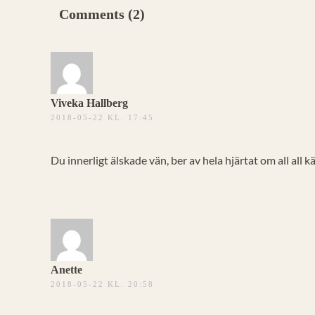
Comments (2)
Viveka Hallberg
2018-05-22 KL. 17:45
Du innerligt älskade vän, ber av hela hjärtat om all all kä
Anette
2018-05-22 KL. 20:58