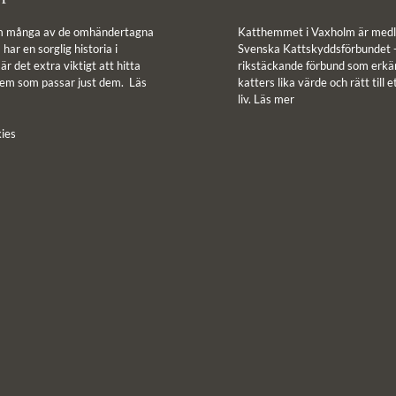
m många av de omhändertagna
Katthemmet i Vaxholm är medl
har en sorglig historia i
Svenska Kattskyddsförbundet -
r det extra viktigt att hitta
rikstäckande förbund som erkän
hem som passar just dem.
Läs
katters lika värde och rätt till e
liv.
Läs mer
ies