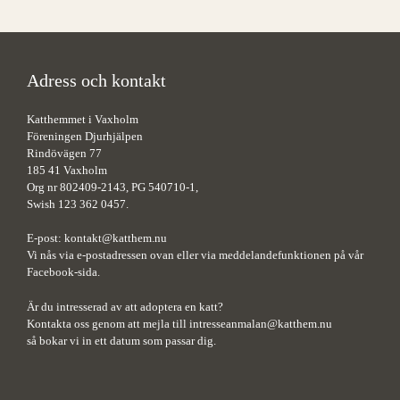
Adress och kontakt
Katthemmet i Vaxholm
Föreningen Djurhjälpen
Rindövägen 77
185 41 Vaxholm
Org nr 802409-2143, PG 540710-1,
Swish 123 362 0457.
E-post:
kontakt@katthem.nu
Vi nås via e-postadressen ovan eller via meddelandefunktionen på vår
Facebook-sida.
Är du intresserad av att adoptera en katt?
Kontakta oss genom att mejla till
intresseanmalan@katthem.nu
så bokar vi in ett datum som passar dig.