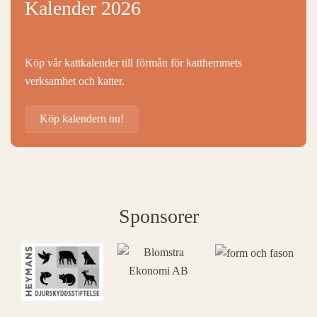
Kalender 2026
Köp vår kattkalender till förmån för katthemmets
verksamhet och katter.
Köp kalendern nu!
Sponsorer