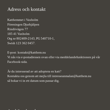
Adress och kontakt
Katthemmet i Vaxholm
Föreningen Djurhjälpen
Rindövägen 77
185 41 Vaxholm
Org nr 802409-2143, PG 540710-1,
Swish 123 362 0457.
E-post:
kontakt@katthem.nu
Vi nås via e-postadressen ovan eller via meddelandefunktionen på vår
Facebook-sida.
Är du intresserad av att adoptera en katt?
Kontakta oss genom att mejla till
intresseanmalan@katthem.nu
så bokar vi in ett datum som passar dig.