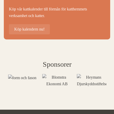
Köp vår kattkalender till förmån för katthemmets
verksamhet och katter.
Köp kalendern nu!
Sponsorer