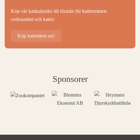
Köp vår kattkalender till förmån för katthemmets
verksamhet och katter.
Köp kalendern nu!
Sponsorer