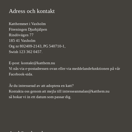
Adress och kontakt
Katthemmet i Vaxholm
Föreningen Djurhjälpen
Rindövägen 77
185 41 Vaxholm
Org nr 802409-2143, PG 540710-1,
Swish 123 362 0457.
E-post:
kontakt@katthem.nu
Vi nås via e-postadressen ovan eller via meddelandefunktionen på vår
Facebook-sida.
Är du intresserad av att adoptera en katt?
Kontakta oss genom att mejla till
intresseanmalan@katthem.nu
så bokar vi in ett datum som passar dig.