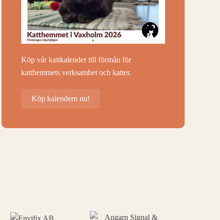
Köp vår kattkalender till förmån för
katthemmets verksamhet och katter.
Köp kalendern nu!