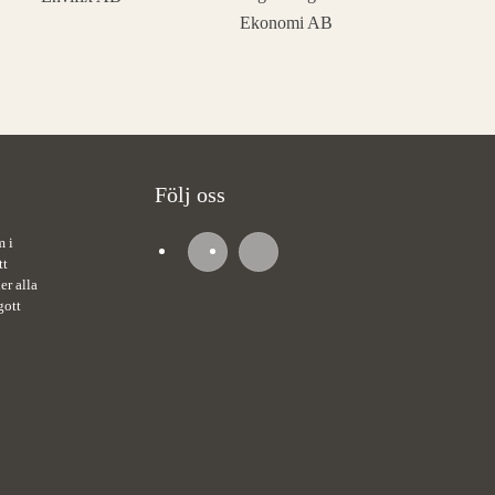
Följ oss
m i
tt
er alla
gott