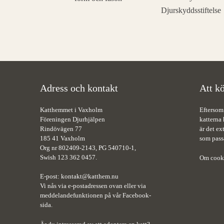
Adress och kontakt
Att kö
Katthemmet i Vaxholm
Eftersom
Föreningen Djurhjälpen
katterna 
Rindövägen 77
är det ex
185 41 Vaxholm
som pass
Org nr 802409-2143, PG 540710-1,
Swish 123 362 0457.
Om cook
E-post:
kontakt@katthem.nu
Vi nås via e-postadressen ovan eller via
meddelandefunktionen på vår Facebook-
sida.