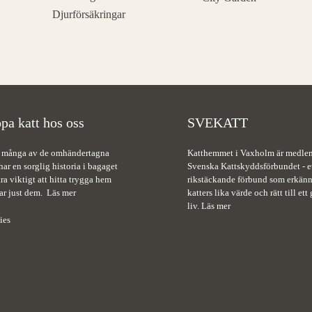
pa katt hos oss
SVEKATT
 många av de omhändertagna
Katthemmet i Vaxholm är medle
har en sorglig historia i bagaget
Svenska Kattskyddsförbundet - e
tra viktigt att hitta trygga hem
rikstäckande förbund som erkänn
ar just dem.
Läs mer
katters lika värde och rätt till ett 
liv.
Läs mer
ies