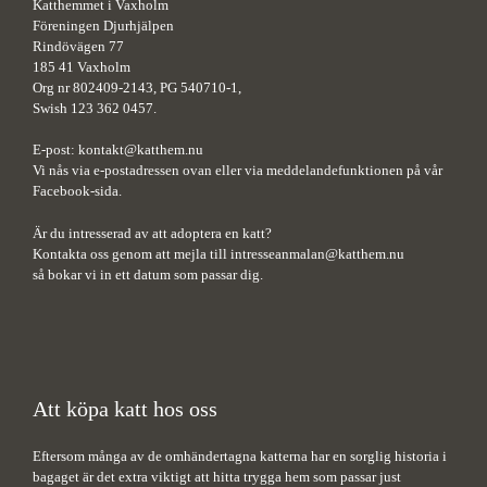
Katthemmet i Vaxholm
Föreningen Djurhjälpen
Rindövägen 77
185 41 Vaxholm
Org nr 802409-2143, PG 540710-1,
Swish 123 362 0457.
E-post:
kontakt@katthem.nu
Vi nås via e-postadressen ovan eller via meddelandefunktionen på vår
Facebook-sida.
Är du intresserad av att adoptera en katt?
Kontakta oss genom att mejla till
intresseanmalan@katthem.nu
så bokar vi in ett datum som passar dig.
Att köpa katt hos oss
Eftersom många av de omhändertagna katterna har en sorglig historia i
bagaget är det extra viktigt att hitta trygga hem som passar just