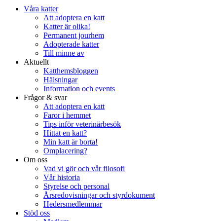
Våra katter
Att adoptera en katt
Katter är olika!
Permanent jourhem
Adopterade katter
Till minne av
Aktuellt
Katthemsbloggen
Hälsningar
Information och events
Frågor & svar
Att adoptera en katt
Faror i hemmet
Tips inför veterinärbesök
Hittat en katt?
Min katt är borta!
Omplacering?
Om oss
Vad vi gör och vår filosofi
Vår historia
Styrelse och personal
Årsredovisningar och styrdokument
Hedersmedlemmar
Stöd oss