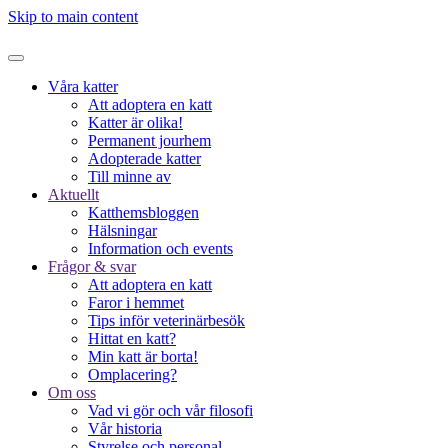
Skip to main content
Våra katter
Att adoptera en katt
Katter är olika!
Permanent jourhem
Adopterade katter
Till minne av
Aktuellt
Katthemsbloggen
Hälsningar
Information och events
Frågor & svar
Att adoptera en katt
Faror i hemmet
Tips inför veterinärbesök
Hittat en katt?
Min katt är borta!
Omplacering?
Om oss
Vad vi gör och vår filosofi
Vår historia
Styrelse och personal