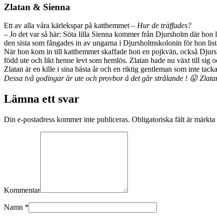
Zlatan & Sienna
Ett av alla våra kärlekspar på katthemmet
– Hur de träffades?
– Jo det var så här: Söta lilla Sienna kommer från Djursholm där hon l
den sista som fångades in av ungarna i Djursholmskolonin för hon lista
När hon kom in till katthemmet skaffade hon en pojkvän, också Djurs
född ute och likt henne levt som hemlös. Zlatan hade nu växt till sig 
Zlatan är en kille i sina bästa år och en riktig gentleman som inte tacka
Dessa två godingar är ute och provbor å det går strålande ! 😛 Zlatan
Lämna ett svar
Din e-postadress kommer inte publiceras. Obligatoriska fält är märkta
Kommentar
Namn
*