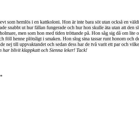
evt som hemlös i en kattkoloni. Hon är inte bara söt utan också en väld
de snabbt ut hur fällan fungerade och hur hon skulle äta utan att den s
holmare, men som hon med tiden tröttande på. Hon såg sig då om lite o
och föll henne plötsligt i smaken. Hon slog sina tassar runt honom och de
de nej till uppvaktandet och sedan dess har de två varit ett par och vilke
 har blivit klappkatt och Sienna leker! Tack!
*