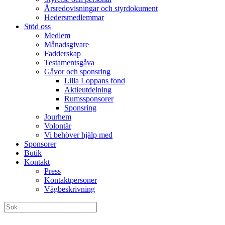
Årsredovisningar och styrdokument
Hedersmedlemmar
Stöd oss
Medlem
Månadsgivare
Fadderskap
Testamentsgåva
Gåvor och sponsring
Lilla Loppans fond
Aktieutdelning
Rumssponsorer
Sponsring
Jourhem
Volontär
Vi behöver hjälp med
Sponsorer
Butik
Kontakt
Press
Kontaktpersoner
Vägbeskrivning