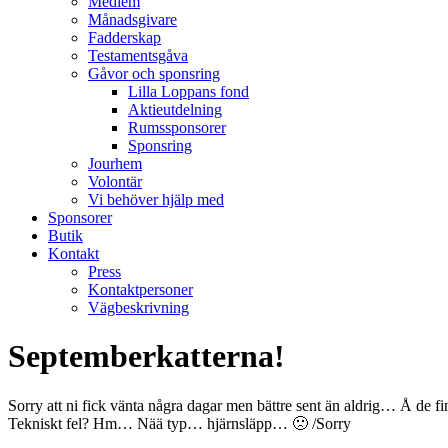
Medlem
Månadsgivare
Fadderskap
Testamentsgåva
Gåvor och sponsring
Lilla Loppans fond
Aktieutdelning
Rumssponsorer
Sponsring
Jourhem
Volontär
Vi behöver hjälp med
Sponsorer
Butik
Kontakt
Press
Kontaktpersoner
Vägbeskrivning
Septemberkatterna!
Sorry att ni fick vänta några dagar men bättre sent än aldrig… Å de 
Tekniskt fel? Hm… Nää typ… hjärnsläpp… 🙁 /Sorry