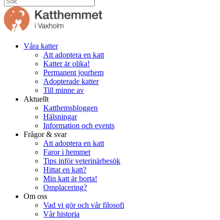
Våra katter
Att adoptera en katt
Katter är olika!
Permanent jourhem
Adopterade katter
Till minne av
Aktuellt
Katthemsbloggen
Hälsningar
Information och events
Frågor & svar
Att adoptera en katt
Faror i hemmet
Tips inför veterinärbesök
Hittat en katt?
Min katt är borta!
Omplacering?
Om oss
Vad vi gör och vår filosofi
Vår historia