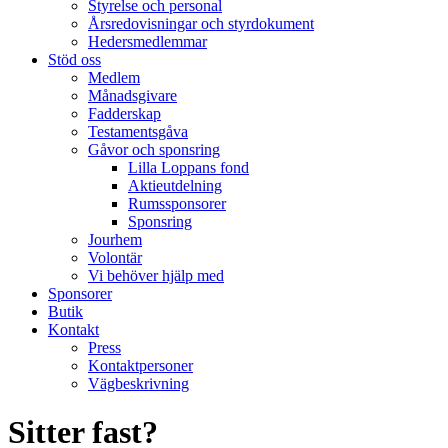
Styrelse och personal
Årsredovisningar och styrdokument
Hedersmedlemmar
Stöd oss
Medlem
Månadsgivare
Fadderskap
Testamentsgåva
Gåvor och sponsring
Lilla Loppans fond
Aktieutdelning
Rumssponsorer
Sponsring
Jourhem
Volontär
Vi behöver hjälp med
Sponsorer
Butik
Kontakt
Press
Kontaktpersoner
Vägbeskrivning
Sitter fast?