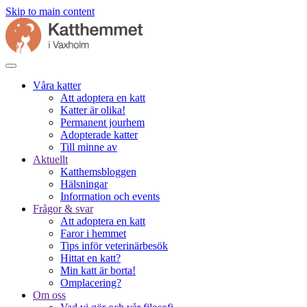
Skip to main content
Våra katter
Att adoptera en katt
Katter är olika!
Permanent jourhem
Adopterade katter
Till minne av
Aktuellt
Katthemsbloggen
Hälsningar
Information och events
Frågor & svar
Att adoptera en katt
Faror i hemmet
Tips inför veterinärbesök
Hittat en katt?
Min katt är borta!
Omplacering?
Om oss