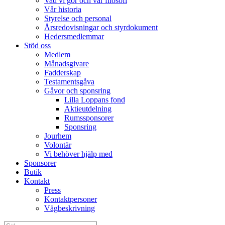
Vad vi gör och vår filosofi
Vår historia
Styrelse och personal
Årsredovisningar och styrdokument
Hedersmedlemmar
Stöd oss
Medlem
Månadsgivare
Fadderskap
Testamentsgåva
Gåvor och sponsring
Lilla Loppans fond
Aktieutdelning
Rumssponsorer
Sponsring
Jourhem
Volontär
Vi behöver hjälp med
Sponsorer
Butik
Kontakt
Press
Kontaktpersoner
Vägbeskrivning