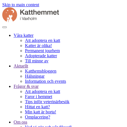
Skip to main content
Våra katter
Att adoptera en katt
Katter är olika!
Permanent jourhem
Adopterade katter
Till minne av
Aktuellt
Katthemsbloggen
Hälsningar
Information och events
Frågor & svar
Att adoptera en katt
Faror i hemmet
Tips inför veterinärbesök
Hittat en katt?
Min katt är borta!
Omplacering?
Om oss