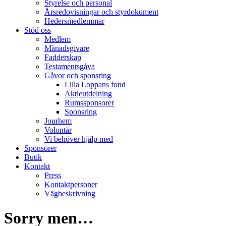
Styrelse och personal
Årsredovisningar och styrdokument
Hedersmedlemmar
Stöd oss
Medlem
Månadsgivare
Fadderskap
Testamentsgåva
Gåvor och sponsring
Lilla Loppans fond
Aktieutdelning
Rumssponsorer
Sponsring
Jourhem
Volontär
Vi behöver hjälp med
Sponsorer
Butik
Kontakt
Press
Kontaktpersoner
Vägbeskrivning
Sorry men…