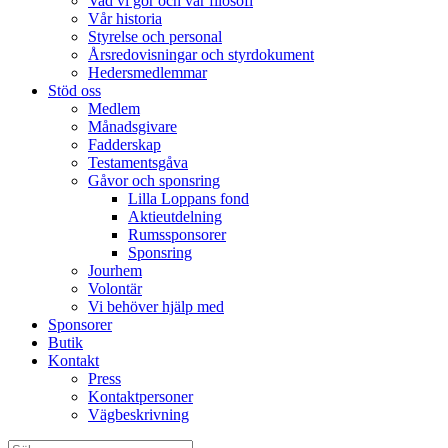
Vad vi gör och vår filosofi
Vår historia
Styrelse och personal
Årsredovisningar och styrdokument
Hedersmedlemmar
Stöd oss
Medlem
Månadsgivare
Fadderskap
Testamentsgåva
Gåvor och sponsring
Lilla Loppans fond
Aktieutdelning
Rumssponsorer
Sponsring
Jourhem
Volontär
Vi behöver hjälp med
Sponsorer
Butik
Kontakt
Press
Kontaktpersoner
Vägbeskrivning