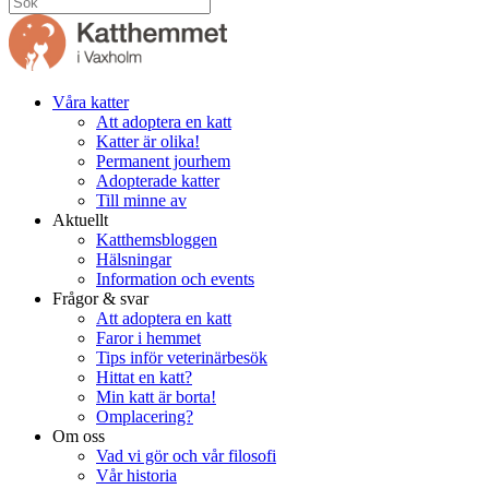
Våra katter
Att adoptera en katt
Katter är olika!
Permanent jourhem
Adopterade katter
Till minne av
Aktuellt
Katthemsbloggen
Hälsningar
Information och events
Frågor & svar
Att adoptera en katt
Faror i hemmet
Tips inför veterinärbesök
Hittat en katt?
Min katt är borta!
Omplacering?
Om oss
Vad vi gör och vår filosofi
Vår historia