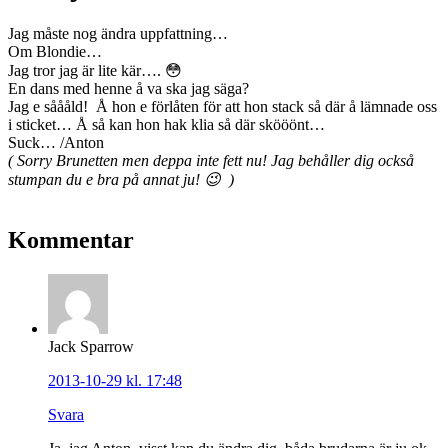
Jag måste nog ändra uppfattning…
Om Blondie…
Jag tror jag är lite kär…. 😳
En dans med henne å va ska jag säga?
Jag e såååld! Å hon e förlåten för att hon stack så där å lämnade oss
i sticket… Å så kan hon hak klia så där skööönt…
Suck… /Anton
( Sorry Brunetten men deppa inte fett nu! Jag behåller dig också
stumpan du e bra på annat ju! 😉 )
Kommentar
Jack Sparrow
2013-10-29 kl. 17:48
Svara