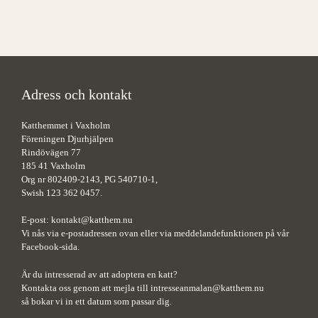
Adress och kontakt
Katthemmet i Vaxholm
Föreningen Djurhjälpen
Rindövägen 77
185 41 Vaxholm
Org nr 802409-2143, PG 540710-1,
Swish 123 362 0457.
E-post:
kontakt@katthem.nu
Vi nås via e-postadressen ovan eller via meddelandefunktionen på vår
Facebook-sida.
Är du intresserad av att adoptera en katt?
Kontakta oss genom att mejla till
intresseanmalan@katthem.nu
så bokar vi in ett datum som passar dig.