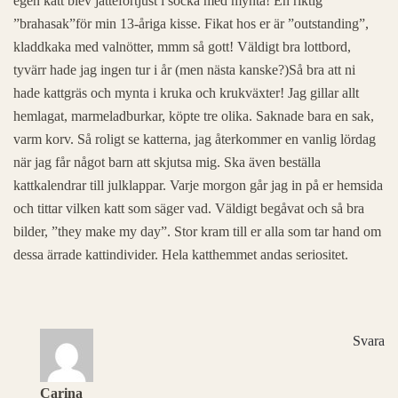
egen katt blev jätteförtjust i socka med mynta! En riktig
”brahasak”för min 13-åriga kisse. Fikat hos er är ”outstanding”,
kladdkaka med valnötter, mmm så gott! Väldigt bra lottbord,
tyvärr hade jag ingen tur i år (men nästa kanske?)Så bra att ni
hade kattgräs och mynta i kruka och krukväxter! Jag gillar allt
hemlagat, marmeladburkar, köpte tre olika. Saknade bara en sak,
varm korv. Så roligt se katterna, jag återkommer en vanlig lördag
när jag får något barn att skjutsa mig. Ska även beställa
kattkalendrar till julklappar. Varje morgon går jag in på er hemsida
och tittar vilken katt som säger vad. Väldigt begåvat och så bra
bilder, ”they make my day”. Stor kram till er alla som tar hand om
dessa ärrade kattindivider. Hela katthemmet andas seriositet.
Svara
Carina