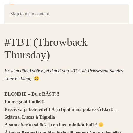
Skip to main content
#TBT (Throwback
Thursday)
En liten tillbakablick på den 8 aug 2013, då Prinsessan Sandra
skrev en blogg
.
BLONDIE – Du e BÄST!!!
En megaköttbulle!!!
Precis va ja behövde!!! Å ja bjöd mina polare så klart! –
Stjärna, Lucaz å Tigrella
Å som efterätt så fick ja en liten miniköttbulle!
Å ingen Brunett som förstörde allt genom å mosa den eller