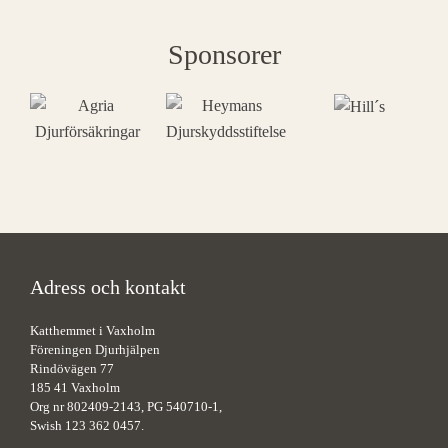
Sponsorer
Adress och kontakt
Katthemmet i Vaxholm
Föreningen Djurhjälpen
Rindövägen 77
185 41 Vaxholm
Org nr 802409-2143, PG 540710-1,
Swish 123 362 0457.