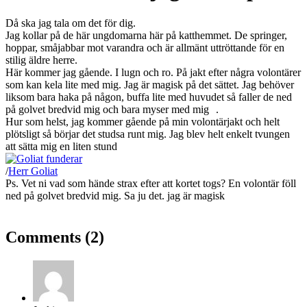
Då ska jag tala om det för dig.
Jag kollar på de här ungdomarna här på katthemmet. De springer,
hoppar, småjabbar mot varandra och är allmänt uttröttande för en
stilig äldre herre.
Här kommer jag gående. I lugn och ro. På jakt efter några volontärer
som kan kela lite med mig. Jag är magisk på det sättet. Jag behöver
liksom bara haka på någon, buffa lite med huvudet så faller de ned
på golvet bredvid mig och bara myser med mig
.
Hur som helst, jag kommer gående på min volontärjakt och helt
plötsligt så börjar det studsa runt mig. Jag blev helt enkelt tvungen
att sätta mig en liten stund
/
Herr Goliat
Ps. Vet ni vad som hände strax efter att kortet togs? En volontär föll
ned på golvet bredvid mig. Sa ju det. jag är magisk
Comments (2)