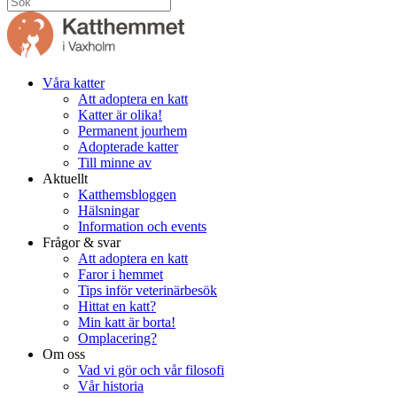
Våra katter
Att adoptera en katt
Katter är olika!
Permanent jourhem
Adopterade katter
Till minne av
Aktuellt
Katthemsbloggen
Hälsningar
Information och events
Frågor & svar
Att adoptera en katt
Faror i hemmet
Tips inför veterinärbesök
Hittat en katt?
Min katt är borta!
Omplacering?
Om oss
Vad vi gör och vår filosofi
Vår historia