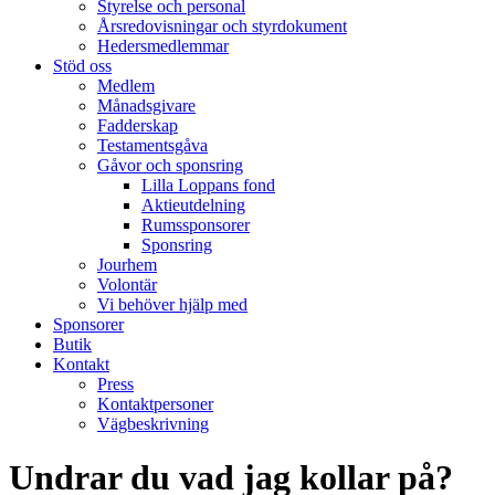
Styrelse och personal
Årsredovisningar och styrdokument
Hedersmedlemmar
Stöd oss
Medlem
Månadsgivare
Fadderskap
Testamentsgåva
Gåvor och sponsring
Lilla Loppans fond
Aktieutdelning
Rumssponsorer
Sponsring
Jourhem
Volontär
Vi behöver hjälp med
Sponsorer
Butik
Kontakt
Press
Kontaktpersoner
Vägbeskrivning
Undrar du vad jag kollar på?