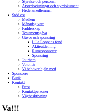
Styrelse och personal
Årsredovisningar och styrdokument
Hedersmedlemmar
Stöd oss
Medlem
Månadsgivare
Fadderskap
Testamentsgåva
Gåvor och sponsring
Lilla Loppans fond
Aktieutdelning
Rumssponsorer
Sponsring
Jourhem
Volontär
Vi behöver hjälp med
Sponsorer
Butik
Kontakt
Press
Kontaktpersoner
Vägbeskrivning
Va!!!