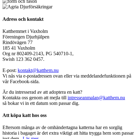
Adress och kontakt
Katthemmet i Vaxholm
Föreningen Djurhjälpen
Rindövägen 77
185 41 Vaxholm
Org nr 802409-2143, PG 540710-1,
Swish 123 362 0457.
E-post:
kontakt@katthem.nu
Vi nås via e-postadressen ovan eller via meddelandefunktionen på
vår Facebook-sida.
Är du intresserad av att adoptera en katt?
Kontakta oss genom att mejla till
intresseanmalan@katthem.nu
så bokar vi in ett datum som passar dig.
Att köpa katt hos oss
Eftersom många av de omhändertagna katterna har en sorglig
historia i bagaget är det extra viktigt att hitta trygga hem som passar
just dem.
Läs mer