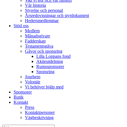
Vad vi gör och vår filosofi
Vår historia
Styrelse och personal
Årsredovisningar och styrdokument
Hedersmedlemmar
Stöd oss
Medlem
Månadsgivare
Fadderskap
Testamentsgåva
Gåvor och sponsring
Lilla Loppans fond
Aktieutdelning
Rumssponsorer
Sponsring
Jourhem
Volontär
Vi behöver hjälp med
Sponsorer
Butik
Kontakt
Press
Kontaktpersoner
Vägbeskrivning