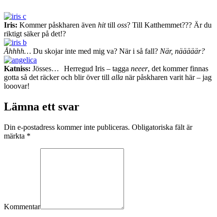
Iris:
Kommer påskharen även
hit
till
oss
? Till Katthemmet??? Är du
riktigt säker på det!?
Åhhhh…
Du skojar inte med mig va? När i så fall?
När, nääääär?
Katniss:
Jösses…
Herregud Iris – tagga
neeer
, det kommer finnas
gotta så det räcker och blir över till
alla
när påskharen varit här – jag
looovar!
Lämna ett svar
Din e-postadress kommer inte publiceras. Obligatoriska fält är
märkta
*
Kommentar