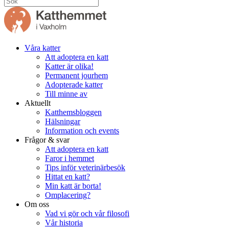
Våra katter
Att adoptera en katt
Katter är olika!
Permanent jourhem
Adopterade katter
Till minne av
Aktuellt
Katthemsbloggen
Hälsningar
Information och events
Frågor & svar
Att adoptera en katt
Faror i hemmet
Tips inför veterinärbesök
Hittat en katt?
Min katt är borta!
Omplacering?
Om oss
Vad vi gör och vår filosofi
Vår historia