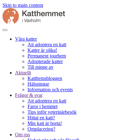
Skip to main content
Våra katter
Att adoptera en katt
Katter är olika!
Permanent jourhem
Adopterade katter
Till minne av
Aktuellt
Katthemsbloggen
Hälsningar
Information och events
Frågor & svar
Att adoptera en katt
Faror i hemmet
Tips inför veterinärbesök
Hittat en katt?
Min katt är borta!
Omplacering?
Om oss