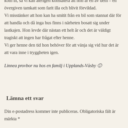
kom in, så vi kan återigen konstatera att hon är en av dem – en
övergiven tamkatt som farit illa och blivit förvildad.
Vi misstänker att hon kan ha smitit från en bil som stannat där för
att handla och då inga hus finns i närheten bosatt sig under
lastkajen. Hon levde där nästan ett helt år och det är väldigt
tragiskt att ingen har frågat efter henne.
Vi ger henne den tid hon behöver för att vänja sig vid hur det är
att vara inne i tryggheten igen.
Linnea provbor nu hos en familj i Upplands-Väsby 🙂
Lämna ett svar
Din e-postadress kommer inte publiceras. Obligatoriska fält är
märkta
*