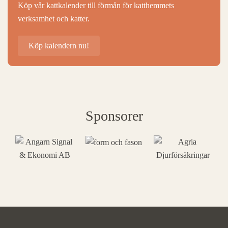
Köp vår kattkalender till förmån för katthemmets
verksamhet och katter.
Köp kalendern nu!
Sponsorer