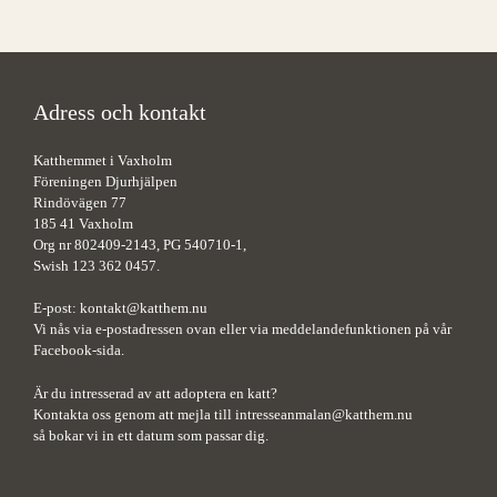
Adress och kontakt
Katthemmet i Vaxholm
Föreningen Djurhjälpen
Rindövägen 77
185 41 Vaxholm
Org nr 802409-2143, PG 540710-1,
Swish 123 362 0457.
E-post:
kontakt@katthem.nu
Vi nås via e-postadressen ovan eller via meddelandefunktionen på vår
Facebook-sida.
Är du intresserad av att adoptera en katt?
Kontakta oss genom att mejla till
intresseanmalan@katthem.nu
så bokar vi in ett datum som passar dig.