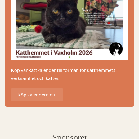
Köp vår kattkalender till förmån för katthemmets
verksamhet och katter.
Köp kalendern nu!
Sponsorer