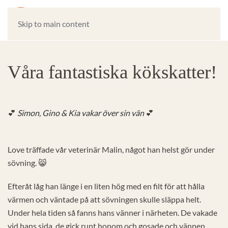
Skip to main content
Våra fantastiska kökskatter!
💕
Simon, Gino & Kia vakar över sin vän
💕
Love träffade vår veterinär Malin, något han helst gör under
sövning. 😸
Efteråt låg han länge i en liten hög med en filt för att hålla
värmen och väntade på att sövningen skulle släppa helt.
Under hela tiden så fanns hans vänner i närheten. De vakade
vid hans sida, de gick runt honom och gosade och vännen