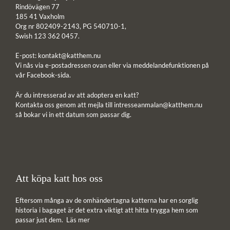
Rindövägen 77
185 41 Vaxholm
Org nr 802409-2143, PG 540710-1,
Swish 123 362 0457.
E-post:
kontakt@katthem.nu
Vi nås via e-postadressen ovan eller via meddelandefunktionen på
vår Facebook-sida.
Är du intresserad av att adoptera en katt?
Kontakta oss genom att mejla till
intresseanmalan@katthem.nu
så bokar vi in ett datum som passar dig.
Att köpa katt hos oss
Eftersom många av de omhändertagna katterna har en sorglig
historia i bagaget är det extra viktigt att hitta trygga hem som
passar just dem.
Läs mer