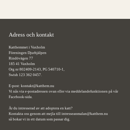
Adress och kontakt
Katthemmet i Vaxholm
Föreningen Djurhjälpen
Rindövägen 77
185 41 Vaxholm
Org nr 802409-2143, PG 540710-1,
Swish 123 362 0457.
E-post:
kontakt@katthem.nu
Vi nås via e-postadressen ovan eller via meddelandefunktionen på vår
Facebook-sida.
Är du intresserad av att adoptera en katt?
Kontakta oss genom att mejla till
intresseanmalan@katthem.nu
så bokar vi in ett datum som passar dig.