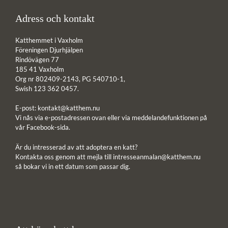
Adress och kontakt
Katthemmet i Vaxholm
Föreningen Djurhjälpen
Rindövägen 77
185 41 Vaxholm
Org nr 802409-2143, PG 540710-1,
Swish 123 362 0457.
E-post:
kontakt@katthem.nu
Vi nås via e-postadressen ovan eller via meddelandefunktionen på
vår Facebook-sida.
Är du intresserad av att adoptera en katt?
Kontakta oss genom att mejla till
intresseanmalan@katthem.nu
så bokar vi in ett datum som passar dig.