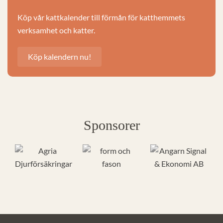
Köp vår kattkalender till förmån för katthemmets
verksamhet och katter.
Köp kalendern nu!
Sponsorer